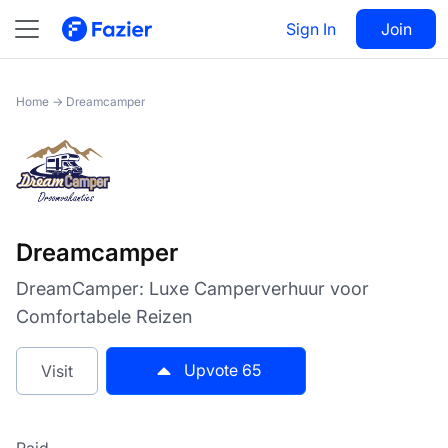
Dreamcamper
Sign In
Visit
Join
65
Home
→
Dreamcamper
Dreamcamper
DreamCamper: Luxe Camperverhuur voor
Comfortabele Reizen
Upvote
65
Visit