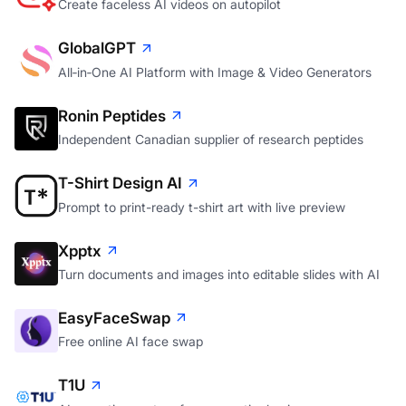
Create faceless AI videos on autopilot
GlobalGPT
All‑in‑One AI Platform with Image & Video Generators
Ronin Peptides
Independent Canadian supplier of research peptides
T-Shirt Design AI
Prompt to print-ready t-shirt art with live preview
Xpptx
Turn documents and images into editable slides with AI
EasyFaceSwap
Free online AI face swap
T1U